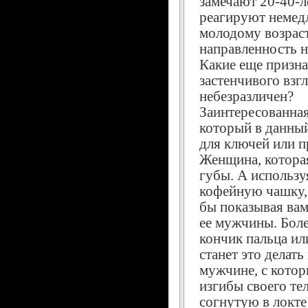
замечают 20-40-л
реагируют немедл
молодому возрас
направленность 
Какие еще призна
застенчивого взгл
небезразличен?
Заинтересованная
который в данный
для ключей или п
Женщина, котора
губы. А использу
кофейную чашку, 
бы показывая вам
ее мужчины. Боле
кончик пальца ил
станет это делать
мужчине, с котор
изгибы своего те
согнутую в локте