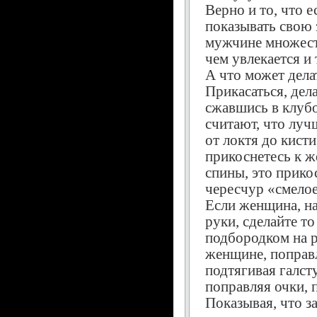
Верно и то, что 
показывать свою 
мужчине множеств
чем увлекается и 
А что может дел
Прикасаться, дела
сжавшись в клубо
считают, что луч
от локтя до кист
прикоснетесь к же
спины, это прико
чересчур «смелое
Если женщина, на
руки, сделайте то
подбородком на р
женщине, поправл
подтягивая галст
поправляя очки, 
Показывая, что з