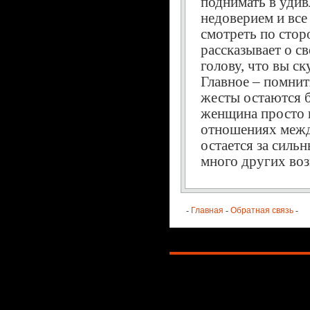
поднимать в удив
недоверием и все
смотреть по стор
рассказывает о с
голову, что вы ск
Главное – помнит
жесты остаются б
женщина просто н
отношениях межд
остается за сильн
много других воз
-
Главная
-
Обратная связь
-
Copyright © 2026. Полезные советы 